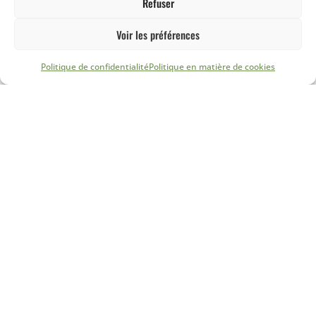
Refuser
Voir les préférences
Politique de confidentialité
Politique en matière de cookies
Envoyer un message
En soumettant ce formulaire, vous acceptez que
La Grande
Forêt
utilise les coordonnées que vous nous fournissez pour
vous contacter au sujet de nos produits et services. Vous
pourrez vous désabonner de nos communications à tout
moment. Pour en savoir plus sur nos modalités de
désinscription, sur nos pratiques en matière de confidentialité
et sur notre engagement vis-à-vis de la protection de la vie
privée, consultez notre
politique de confidentialité
.